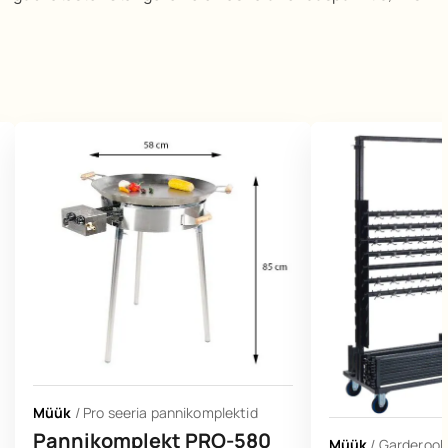
Müük
/
Pro seeria pannikomplektid
Pannikomplekt PRO-580
Müük
/
Garderoob 