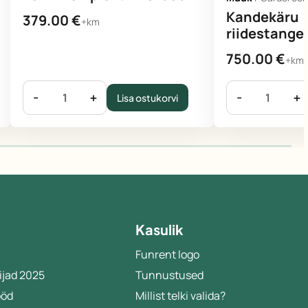
Kandekäru
379.00
€
+km
riidestange
750.00
€
+km
-
+
-
+
Lisa ostukorvi
Kasulik
Funrent logo
ijad 2025
Tunnustused
ööd
Millist telki valida?