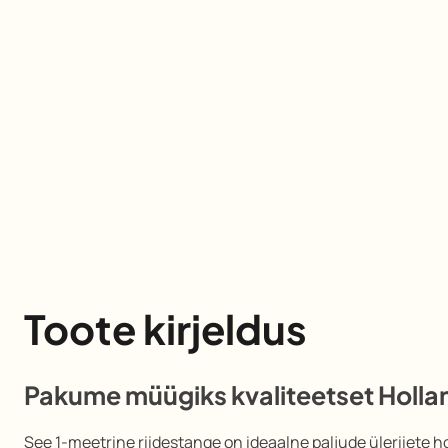
Toote kirjeldus
Pakume müügiks kvaliteetset Hollan
See 1-meetrine riidestange on ideaalne paljude üleriiete 