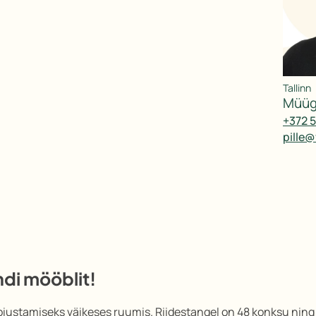
Tallinn
müü
+372 
pille
di mööblit!
hoiustamiseks väikeses ruumis. Riidestangel on 48 konksu ning