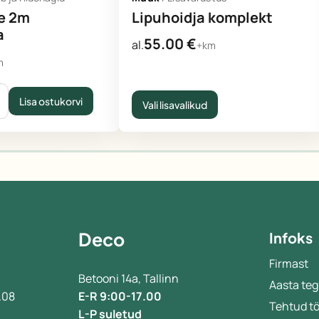
e 2m
Lipuhoidja komplekt
a
55.00
€
al.
+km
m
Lisa ostukorvi
Vali lisavalikud
Deco
Infoks
Firmast
Betooni 14a, Tallinn
Aasta teg
.08
E-R 9:00-17.00
Tehtud t
L-P suletud