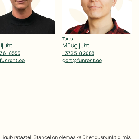
Tartu
gijuht
müügijuht
5361 8555
+372 518 2088
@funrent.ee
gert@funrent.ee
 liigub ratastel. Stangel on olemas ka ühenduspunktid, mis