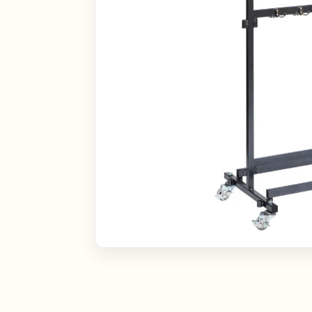
Linn
Toote tüüp
Tallinn
Tartu
Rent
Müü
Kontakti viis
Kontakti läbi emaili
Kontakti läbi telefoni