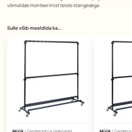
võimaldab monteerimist teiste stangedega.
Sulle võib meeldida ka…
Müük
/
Garderoob ja riidenagid
Müük
/
Garderoob