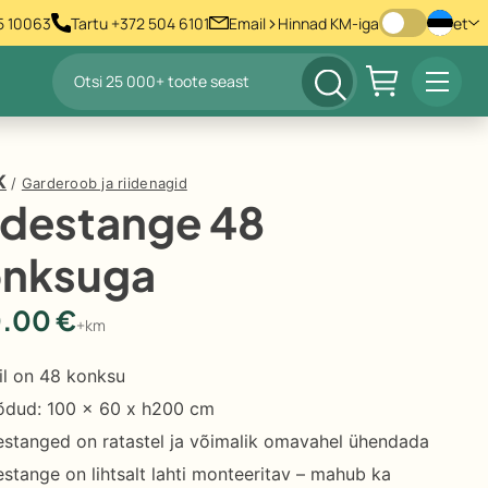
>
55 10063
Tartu +372 504 6101
Email
Hinnad KM-iga
et
Products
Prima
search
Menu
K
/
Garderoob ja riidenagid
idestange 48
onksuga
0.00
€
+km
il on 48 konksu
dud: 100 x 60 x h200 cm
destanged on ratastel ja võimalik omavahel ühendada
destange on lihtsalt lahti monteeritav – mahub ka