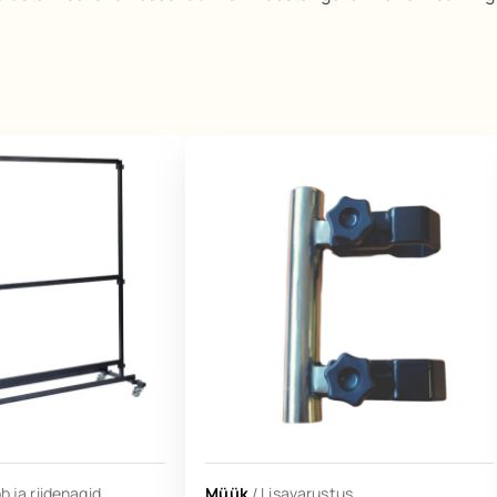
 ja riidenagid
Müük
/
Lisavarustus