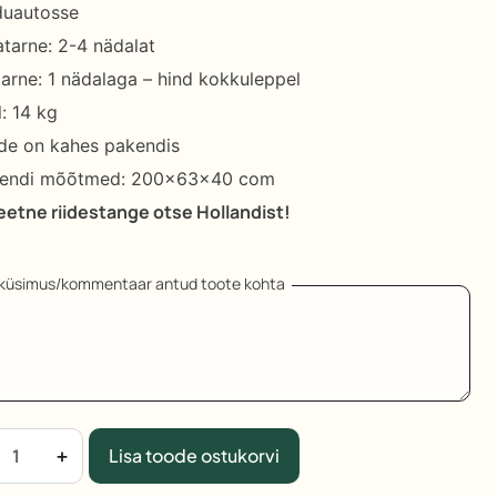
duautosse
atarne: 2-4 nädalat
rtarne: 1 nädalaga – hind kokkuleppel
l: 14 kg
de on kahes pakendis
endi mõõtmed: 200x63x40 com
eetne riidestange otse Hollandist!
aküsimus/kommentaar antud toote kohta
iidestange
+
Lisa toode ostukorvi
8