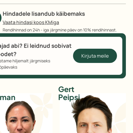
onksuga
ogus
Hindadele lisandub käibemaks
Vaata hindasi koos KMiga
Rendihinnad on 24h - iga järgmine päev on 10% rendihinnast.
ajad abi? Ei leidnud sobivat
oodet?
Kirjuta meile
stame hiljemalt järgmiseks
öpäevaks
Gert
sman
Peipsi