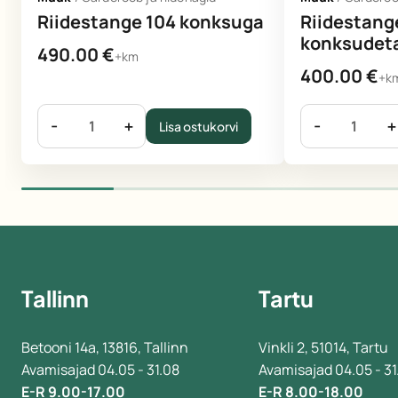
Riidestange 104 konksuga
Riidestang
konksudet
490.00
€
+km
400.00
€
+k
-
+
-
+
Lisa ostukorvi
Tallinn
Tartu
Betooni 14a, 13816, Tallinn
Vinkli 2, 51014, Tartu
Avamisajad 04.05 - 31.08
Avamisajad 04.05 - 31
E-R 9.00-17.00
E-R 8.00-18.00