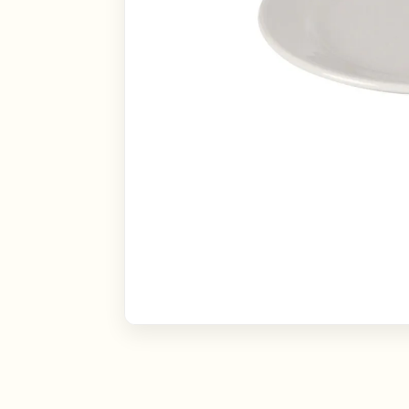
Linn
Toote tüüp
Tallinn
Tartu
Rent
Müü
Kontakti viis
Kontakti läbi emaili
Kontakti läbi telefoni