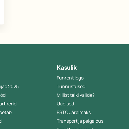
Kasulik
Funrent logo
ijad 2025
Tunnustused
ööd
Millist telki valida?
artnerid
Uudised
toetab
ESTO Järelmaks
d
Transport ja paigaldus