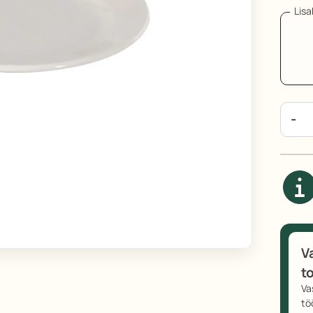
Lis
k
L
-
k
V
t
Va
tö