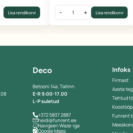
-
+
Lisa rendikorvi
Lisa rendikorvi
Deco
Infoks
Firmast
Betooni 14a, Tallinn
Aasta teg
.08
E-R 9:00-17.00
Tehtud t
L-P suletud
Koostööp
+372 5837 2887
Funrent 
heidi@funrent.ee
Meeskon
Navigeeri Waze-iga
Google Maps