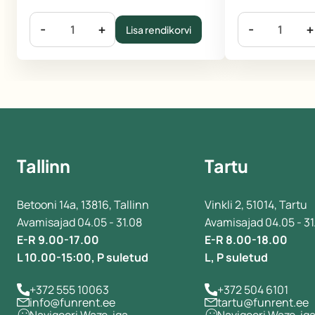
-
+
-
+
Lisa rendikorvi
Tallinn
Tartu
Betooni 14a, 13816, Tallinn
Vinkli 2, 51014, Tartu
Avamisajad 04.05 - 31.08
Avamisajad 04.05 - 31
E-R 9.00-17.00
E-R 8.00-18.00
L 10.00-15:00, P suletud
L, P suletud
+372 555 10063
+372 504 6101
info@funrent.ee
tartu@funrent.ee