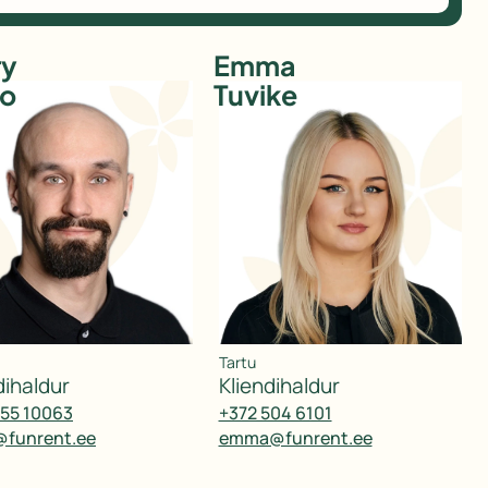
ry
Emma
ko
Tuvike
Tartu
ndihaldur
kliendihaldur
555 10063
+372 504 6101
@funrent.ee
emma@funrent.ee