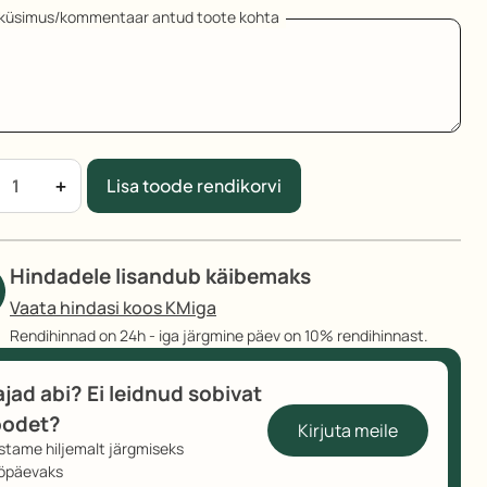
aküsimus/kommentaar antud toote kohta
eivataldrik
+
Lisa toode rendikorvi
ogus
Hindadele lisandub käibemaks
Vaata hindasi koos KMiga
Rendihinnad on 24h - iga järgmine päev on 10% rendihinnast.
ajad abi? Ei leidnud sobivat
oodet?
Kirjuta meile
stame hiljemalt järgmiseks
öpäevaks