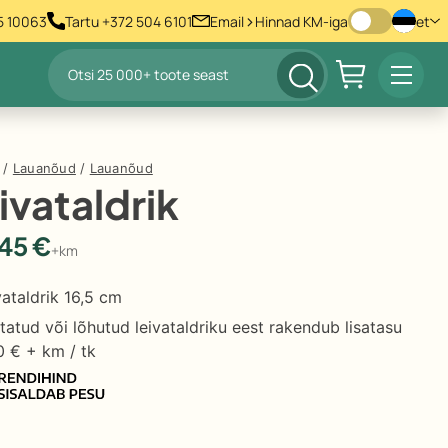
>
55 10063
Tartu +372 504 6101
Email
Hinnad KM-iga
et
Products
Prima
search
Menu
/
Lauanõud
/
Lauanõud
ivataldrik
.45
€
+km
vataldrik 16,5 cm
tatud või lõhutud leivataldriku eest rakendub lisatasu
0 € + km / tk