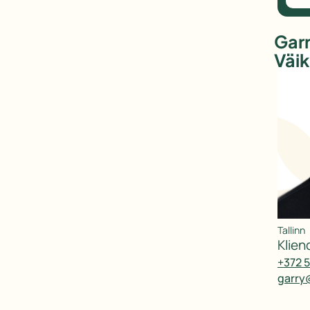
Gar
Väi
Tallinn
klie
+372 
garry