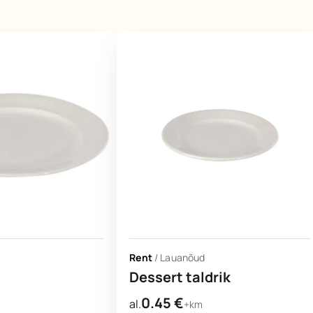
Rent
/
Lauanõud
Dessert taldrik
0.45
€
al.
+km