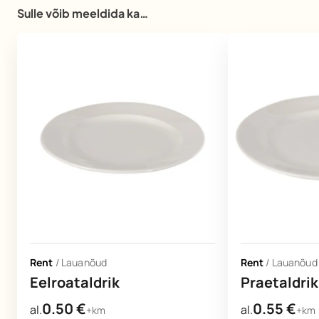
Sulle võib meeldida ka…
Rent
/
Lauanõud
Rent
/
Lauanõud
Eelroataldrik
Praetaldrik
0.50
€
0.55
€
al.
al.
+km
+km