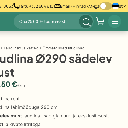
>
55 10063
Tartu +372 504 6101
Email
Hinnad KM-iga
et
Products
Prima
search
Menu
/
Laudlinad ja katted
/
Ümmargused laudlinad
udlina Ø290 sädelev
ust
.50
€
+km
dlina rent
dlina läbimõõduga 290 cm
elev must
laudlina lisab glamuuri ja eksklusiivsust.
st
läikivate litritega