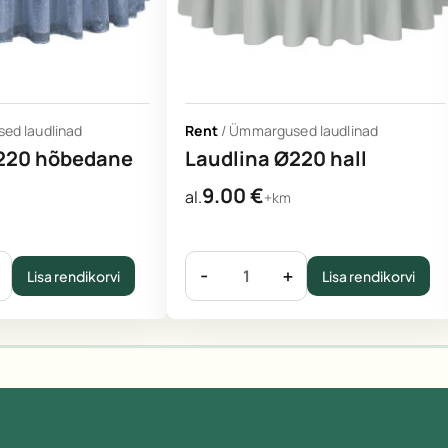
ed laudlinad
Rent
/
Ümmargused laudlinad
Ø220 hõbedane
Laudlina Ø220 hall
9.00
€
al.
+km
-
+
Lisa rendikorvi
Lisa rendikorvi