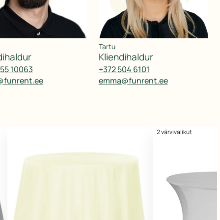
Tartu
ndihaldur
kliendihaldur
555 10063
+372 504 6101
@funrent.ee
emma@funrent.ee
2 värvivalikut