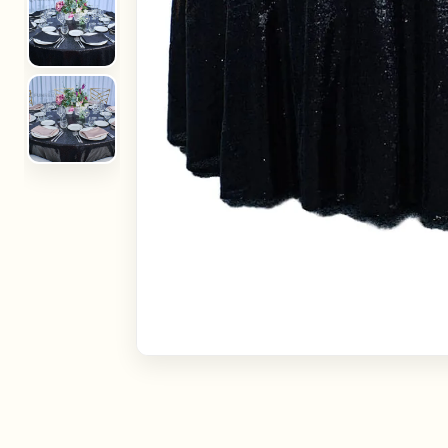
Linn
Toote tüüp
Tallinn
Tartu
Rent
Müü
Kontakti viis
Kontakti läbi emaili
Kontakti läbi telefoni