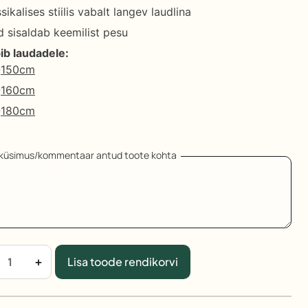
sikalises stiilis vabalt langev laudlina
d sisaldab keemilist pesu
ib laudadele:
150cm
160cm
180cm
aküsimus/kommentaar antud toote kohta
audlina
+
Lisa toode rendikorvi
290
ädelev