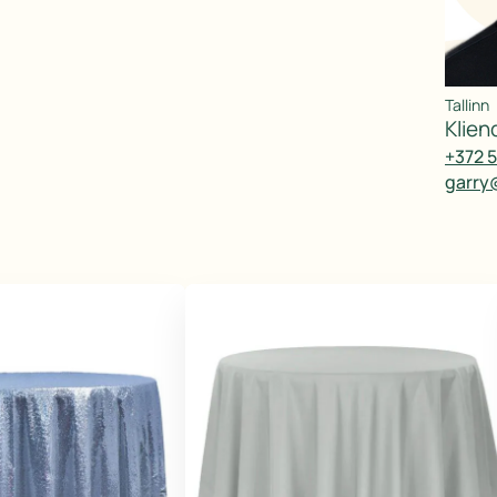
Tallinn
klie
+372 
garry