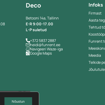
Deco
Infoks
Firmast
Betooni 14a, Tallinn
Aasta teg
.08
E-R 9:00-17.00
Tehtud t
L-P suletud
Koostööp
+372 5837 2887
Funrent 
heidi@funrent.ee
Meeskon
Navigeeri Waze-iga
Google Maps
a
Meedia
Telkide p
Jõulutule
Nõustun