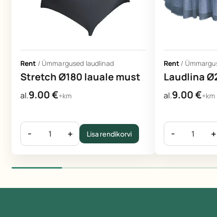
Rent
/
Ümmargused laudlinad
Rent
/
Ümmargus
Stretch Ø180 lauale must
Laudlina 
9.00
€
9.00
€
al.
al.
+km
+km
-
+
-
+
Lisa rendikorvi