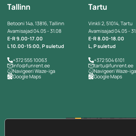
Tallinn
Tartu
Betooni 14a, 13816, Tallinn
Vinkli 2, 51014, Tartu
Avamisajad 04.05 - 31.08
Avamisajad 04.05 - 31
E-R 9.00-17.00
E-R 8.00-18.00
L 10.00-15:00, P suletud
L, P suletud
+372 555 10063
+372 504 6101
info@funrent.ee
tartu@funrent.ee
Navigeeri Waze-iga
Navigeeri Waze-ig
Google Maps
Google Maps
+100 000