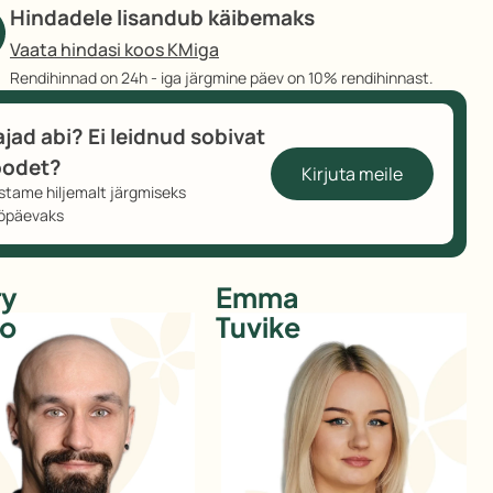
ust
Hindadele lisandub käibemaks
ogus
Vaata hindasi koos KMiga
Rendihinnad on 24h - iga järgmine päev on 10% rendihinnast.
ajad abi? Ei leidnud sobivat
oodet?
Kirjuta meile
stame hiljemalt järgmiseks
öpäevaks
ry
Emma
ko
Tuvike