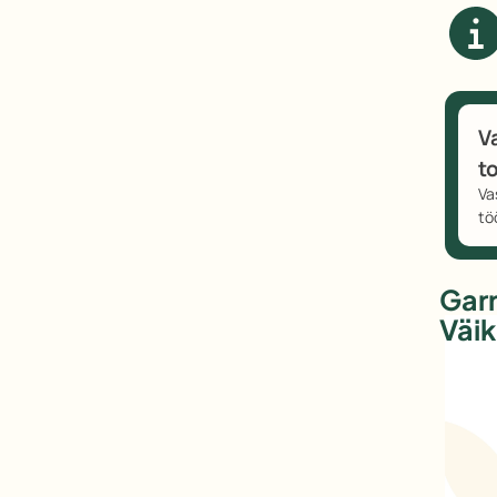
m
k
V
t
Va
tö
Gar
Väi