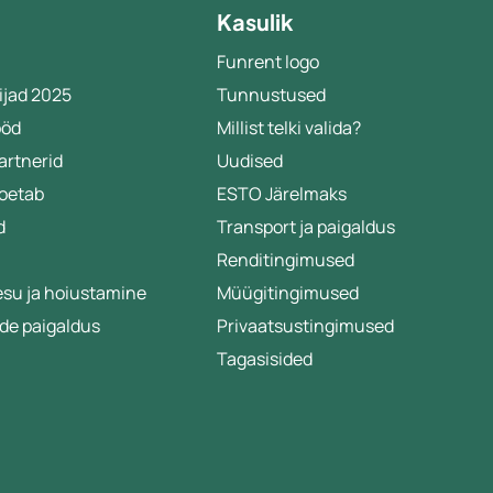
Kasulik
Funrent logo
ijad 2025
Tunnustused
ööd
Millist telki valida?
artnerid
Uudised
toetab
ESTO Järelmaks
d
Transport ja paigaldus
Renditingimused
esu ja hoiustamine
Müügitingimused
de paigaldus
Privaatsustingimused
Tagasisided