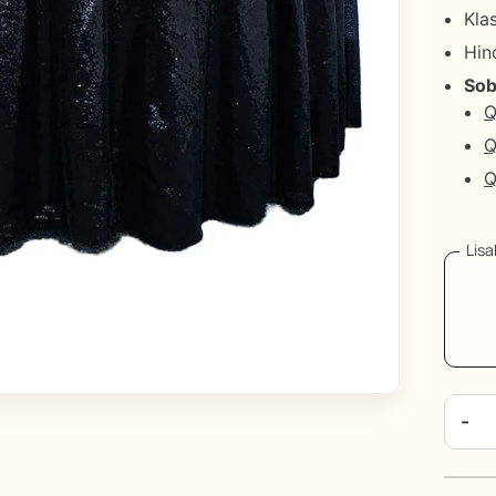
Klas
Hin
k
Sob
Q
Q
Q
Lis
L
-
Ø
s