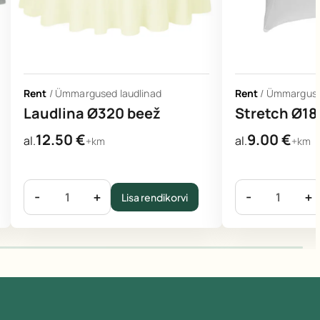
Rent
/
Ümmargused laudlinad
Rent
/
Ümmargused
Laudlina Ø320 beež
Stretch Ø18
12.50
€
9.00
€
al.
al.
+km
+km
-
+
-
+
Lisa rendikorvi