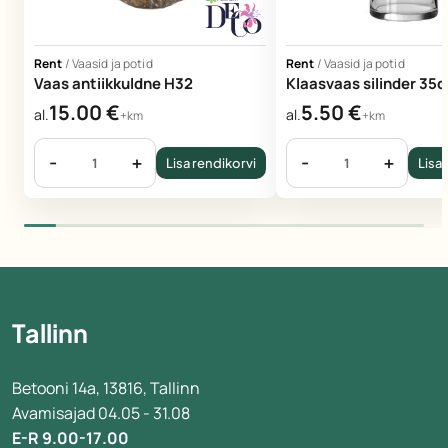
Rent
/
Vaasid ja potid
Rent
/
Vaasid ja potid
Vaas antiikkuldne H32
Klaasvaas silinder 35
15.00
€
5.50
€
al.
al.
+km
+km
-
+
-
+
Lisa rendikorvi
Lisa 
Tallinn
Betooni 14a, 13816, Tallinn
Avamisajad 04.05 - 31.08
E-R 9.00-17.00