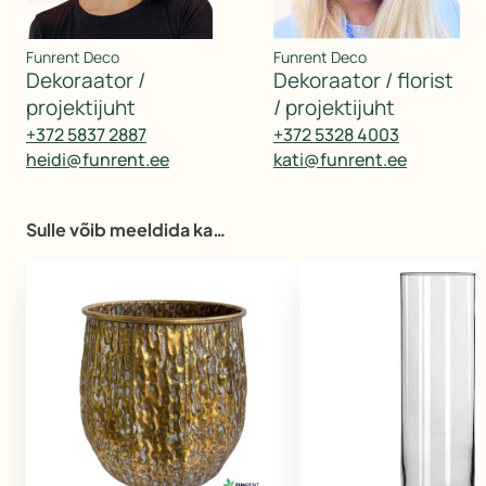
Funrent Deco
Funrent Deco
dekoraator /
dekoraator / florist
projektijuht
/ projektijuht
+372 5837 2887
+372 5328 4003
heidi@funrent.ee
kati@funrent.ee
Sulle võib meeldida ka…