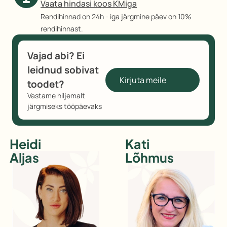
Vaata hindasi koos KMiga
Rendihinnad on 24h - iga järgmine päev on 10%
rendihinnast.
Vajad abi? Ei
leidnud sobivat
Kirjuta meile
toodet?
Vastame hiljemalt
järgmiseks tööpäevaks
Vastame
teile
Heidi
Kati
hiljemalt
järgmiseks
Aljas
Lõhmus
tööpäevaks