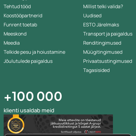
Tehtud tööd
Millist telki valida?
Koostööpartnerid
Uudised
Funrent toetab
ESTO Järelmaks
Meeskond
Transport ja paigaldus
Meedia
Renditingimused
Telkide pesu ja hoiustamine
Müügitingimused
Jõulutulede paigaldus
Privaatsustingimused
Tagasisided
+100 000
klienti usaldab meid