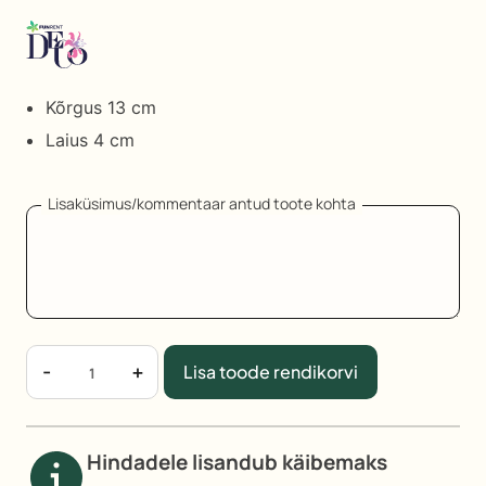
Kontakti
viis
Kontakti
läbi
Kõrgus 13 cm
emaili
Laius 4 cm
Kontakti
läbi
telefoni
Lisaküsimus/kommentaar antud toote kohta
Läbipaistvad
-
+
Lisa toode rendikorvi
pudelid
4x13
cm
Hindadele lisandub käibemaks
kogus