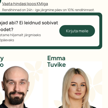
Vaata hindasi koos KMiga
Rendihinnad on 24h - iga järgmine päev on 10% rendihinnast.
ajad abi? Ei leidnud sobivat
oodet?
Kirjuta meile
stame hiljemalt järgmiseks
öpäevaks
ry
Emma
ko
Tuvike