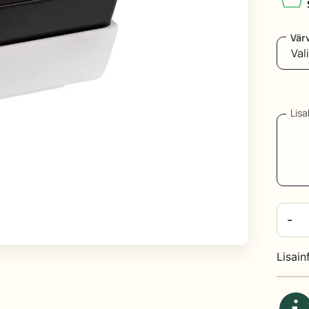
Värv
k
Lis
K
-
v
k
Lisain