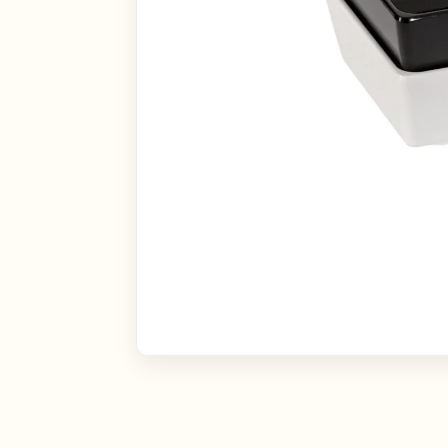
Linn
Toote tüüp
Tallinn
Tartu
Rent
Müü
Kontakti viis
Kontakti läbi emaili
Kontakti läbi telefoni