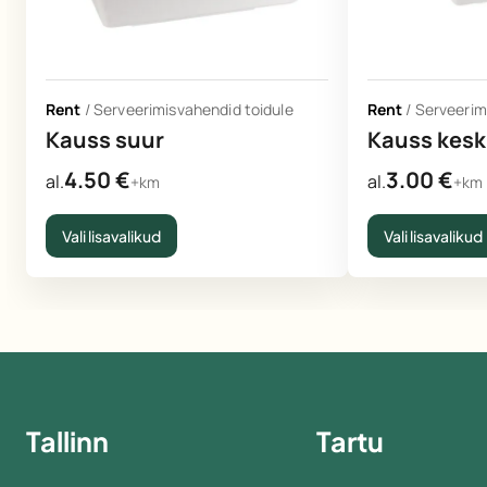
Rent
/
Serveerimisvahendid toidule
Rent
/
Serveerim
Kauss suur
Kauss kes
4.50
€
3.00
€
al.
al.
+km
+km
Vali lisavalikud
Vali lisavalikud
Tallinn
Tartu