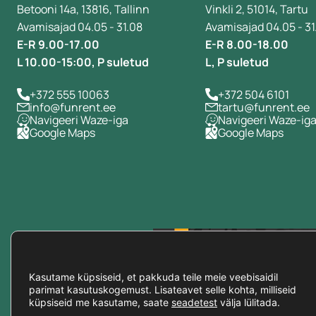
Betooni 14a, 13816, Tallinn
Vinkli 2, 51014, Tartu
Avamisajad 04.05 - 31.08
Avamisajad 04.05 - 31
E-R 9.00-17.00
E-R 8.00-18.00
L 10.00-15:00, P suletud
L, P suletud
+372 555 10063
+372 504 6101
info@funrent.ee
tartu@funrent.ee
Navigeeri Waze-iga
Navigeeri Waze-ig
Google Maps
Google Maps
+100 000
klienti usaldab meid
Kasutame küpsiseid, et pakkuda teile meie veebisaidil
parimat kasutuskogemust. Lisateavet selle kohta, milliseid
küpsiseid me kasutame, saate
seadetest
välja lülitada.