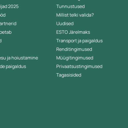
ijad 2025
Tunnustused
ööd
Millist telki valida?
artnerid
Uudised
toetab
ESTO Järelmaks
d
Transport ja paigaldus
Renditingimused
esu ja hoiustamine
Müügitingimused
de paigaldus
Privaatsustingimused
Tagasisided