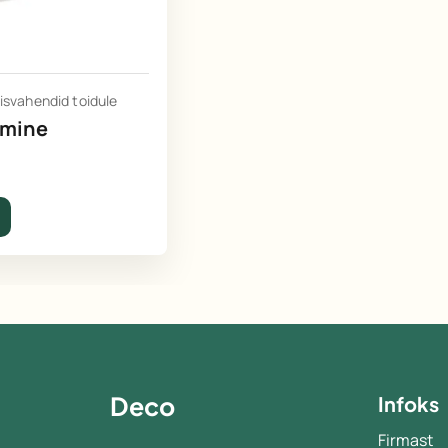
isvahendid toidule
kmine
Deco
Infoks
Firmast