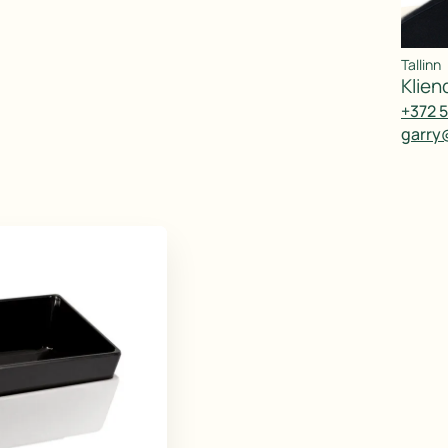
Tallinn
klie
+372 
garry