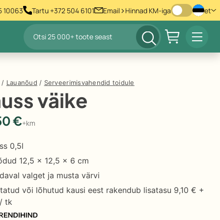
>
55 10063
Tartu +372 504 6101
Email
Hinnad KM-iga
et
Products
Prima
search
Menu
/
Lauanõud
/
Serveerimisvahendid toidule
uss väike
50
€
+km
ss 0,5l
dud 12,5 x 12,5 x 6 cm
daval valget ja musta värvi
tatud või lõhutud kausi eest rakendub lisatasu 9,10 € +
/ tk