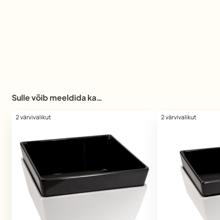
Sulle võib meeldida ka…
2 värvivalikut
2 värvivalikut