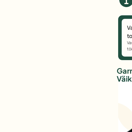
V
t
Va
tö
Gar
Väi