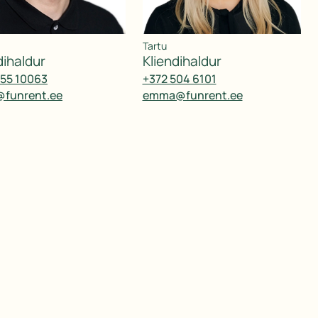
Tartu
ndihaldur
kliendihaldur
555 10063
+372 504 6101
@funrent.ee
emma@funrent.ee