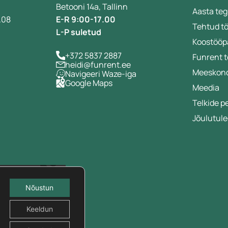
Betooni 14a, Tallinn
Aasta teg
.08
E-R 9:00-17.00
Tehtud t
L-P suletud
Koostööp
+372 5837 2887
Funrent 
heidi@funrent.ee
Meeskon
Navigeeri Waze-iga
Google Maps
a
Meedia
Telkide p
Jõulutule
Nõustun
Keeldun