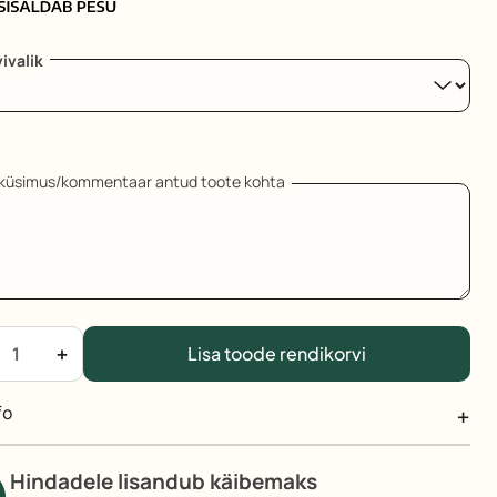
ivalik
aküsimus/kommentaar antud toote kohta
auss
+
Lisa toode rendikorvi
äike
ogus
fo
Hindadele lisandub käibemaks