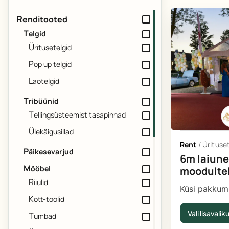
r
Linn
Toote tüüp
enditooted
telgid
Tallinn
Tartu
Rent
Müü
üritusetelgid
Kontakti viis
pop up telgid
Kontakti läbi emaili
Kontakti läbi telefoni
laotelgid
tribüünid
tellingsüsteemist tasapinnad
ülekäigusillad
Rent
/
Ürituse
päikesevarjud
6m laiune
mööbel
moodulte
riiulid
Küsi pakkum
kott-toolid
Vali lisavalik
tumbad