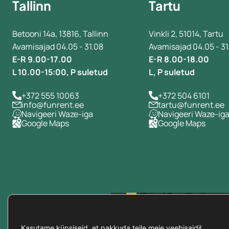
Tallinn
Tartu
toolikatted
põrandad ja vaibad
Betooni 14a, 13816, Tallinn
Vinkli 2, 51014, Tartu
Avamisajad 04.05 - 31.08
Avamisajad 04.05 - 31
külmikud ja külmakastid
E-R 9.00-17.00
E-R 8.00-18.00
valgustid
L 10.00-15:00, P suletud
L, P suletud
soojendid ja konditsioneerid
+372 555 10063
+372 504 6101
lavapoodiumid ja trusslavad
info@funrent.ee
tartu@funrent.ee
Navigeeri Waze-iga
Navigeeri Waze-ig
grillid ja wok pannid
Google Maps
Google Maps
garderoobid ja riidenagid
dekoratsioonid
autod
valgus
+100 000
talvedekoratsioonid
kaunistused
klienti usaldab meid
Kasutame küpsiseid, et pakkuda teile meie veebisaidil