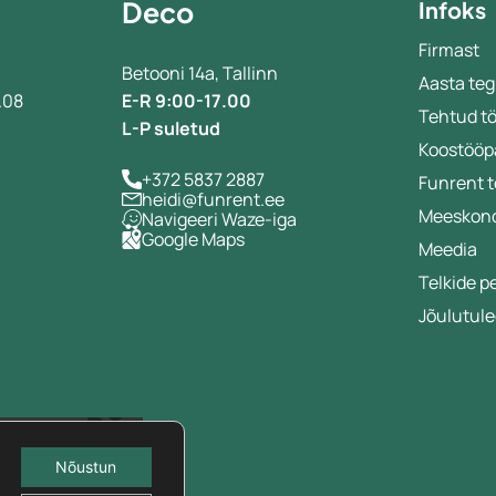
Deco
Infoks
Firmast
Betooni 14a, Tallinn
Aasta teg
.08
E-R 9:00-17.00
Tehtud t
L-P suletud
Koostööp
+372 5837 2887
Funrent 
heidi@funrent.ee
Meeskon
Navigeeri Waze-iga
Google Maps
a
Meedia
Telkide p
Jõulutule
Nõustun