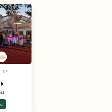
k
telgid
lk
ist
ud