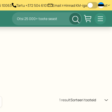
>
55 10063
Tartu +372 504 6101
Email
Hinnad KM-iga
et
Products
Prima
search
Menu
1 result