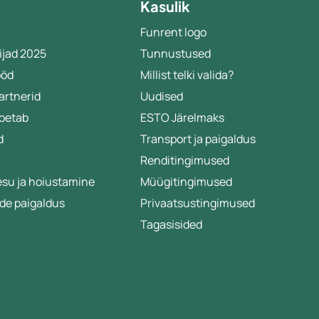
Kasulik
Funrent logo
ijad 2025
Tunnustused
ööd
Millist telki valida?
artnerid
Uudised
toetab
ESTO Järelmaks
d
Transport ja paigaldus
Renditingimused
esu ja hoiustamine
Müügitingimused
de paigaldus
Privaatsustingimused
Tagasisided