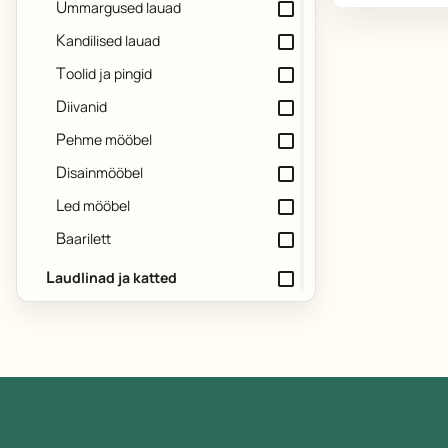
ümmargused lauad
kandilised lauad
toolid ja pingid
diivanid
pehme mööbel
Vastame teile hiljemalt järgmiseks tööpäevaks
disainmööbel
led mööbel
baarilett
laudlinad ja katted
ümmargused laudlinad
kandilised laudlinad
servjetid
lauaseelikud
pukklaua katted